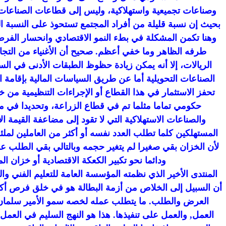
وصناعات تجميعية واستهلاكية، وليس إلى قطاعات الصناعات ا
بحيث إن نسبة قليلة من أفراد المجتمع تستحوذ على النسبة ال
وهنا تكمن المشكلة في بطء النمو الاقتصادي وانحسار الفرص
طرفه الظاهر وما خفي أعظم. صحيح أن الأغنياء من التجار 
الريالات، إلا أنه يمكن زيادة حظوظ الطبقات الأدنى في الس
الصناعات التحويلية أما عن طريق السياسات المالية بإقامة 
تحفز الاستثمار في هذا القطاع أو الإجراءات التنظيمية من
حكومي تماما مثلما تم في قطاع الزراعة، وتحديدا في مش
والصناعات الاستهلاكية التي لا تقود إلى مضاعفة القيمة ا
المستهلكين كلما تطلب العدد نفسه أو أكثر من العاملين لمل
لأن الخزان بقي صغيرا لم يتغير حجمه وبالتالي بقي الطلب عل
ودائما نحو تكبير الكعكة الاقتصادية أو خزان 
المنتدى الأخير الذي نظمته المؤسسة العامة للتعليم الفن
أن السبيل إلى الخلاص من أزمة البطالة هو في خلق فرص أكب
العرض والطلب. ما يتطلب عمله لخصه سمو الأمير سلمان ب
العمل, والعمل على تنفيذها. هذا هو النهج السليم في العمل