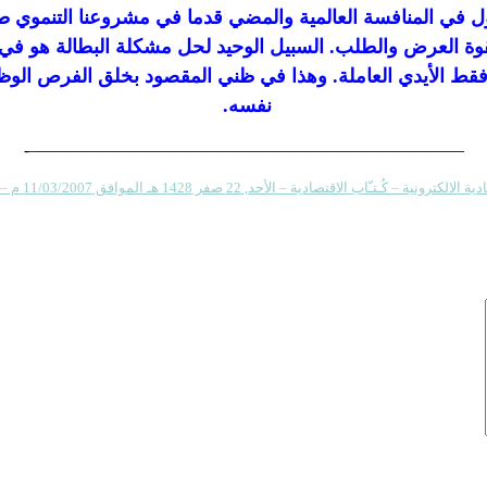
خول في المنافسة العالمية والمضي قدما في مشروعنا التنموي
 العرض والطلب. السبيل الوحيد لحل مشكلة البطالة هو في تو
فقط الأيدي العاملة. وهذا في ظني المقصود بخلق الفرص الوظي
نفسه.
—————————————————————————-
ة – كُـتـّاب الاقتصادية – الأحد, 22 صفر 1428 هـ الموافق 11/03/2007 م – – العدد 4899