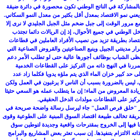
 فالمشاركة في الناتج الوطني تكون محصورة في دائرة ضيقة
عني نمو الاقتصاد بمعدل أقل بكثير من معدل النمو السكاني.
ع مرور الوقت إلى جبل ضخم مثل الجبل الجليدي لا نرى إلا
ل الوطني في جميع الأحوال، إذ إن الريالات دائما تجتذب
لاقتصاد بطريقة تزيد من نصيب الأفراد العاملين في قطاعات
ر مدينتي الجبيل وينبع الصناعيتين والقروض الصناعية التي
يحظى الشباب بوظائف أجورها عالية حتى لو تطلب الأمر دعم
ررنا في النهج ذاته من التركيز على القطاعات الخدمية
 حد كبير خزان الماء الذي يتم ملؤه يدويا فكلما زاد عدد
ين، ليس بالضرورة بسبب أن الناس لا يرغبون في العمل ولكن
زيادة المعروض من الماء! إن ما يتطلب عمله هو السعي حثيثا
التركيز على القطاعات مولدات الدخل الحقيقي.
 شعار "خلق فرص العمل" جاء ليرسل رسالة واضحة صريحة في
يقة تخالف طبيعة اقتصاد السوق المبنية على الطوعية وقوى
 فيها إلى الخروج بمقترحات واقعية وجديدة لتوطين سوق
ه الالتزام بتنفيذها. إن سبب تعثر بعض المشاريع والبرامج