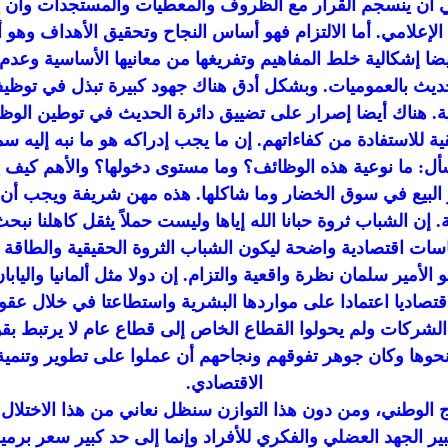
ة تعني أن ينسجم القرار مع الظروف والمعطيات والمستجدات وأن يت
إعلامي. أما الالتزام فهو أساس النجاح وتحقيق الأهداف وهو أن 
يضا إشكالية خلط المفاهيم وتفريغها من معانيها الأساسية وعدم
ديث بالعموميات. وبشكل أدق هناك جهود كبيرة تبذل في توظيف 
ادية. هناك أيضا إصرار على تضييق دائرة الحديث في توطين الوظ
ة للاستفادة من كفاءاتهم. إن ما يجب إدراكه هو ما نبه إليه س
ا نوعية هذه الوظائف؟ وما مستوى دخولها؟ والأهم كيف يتم 
أو البيع في سوق الخضار وما شاكلها. هذه مهن شريفة ويجب أن 
. إن الشباب ثروة حبانا الله إياها وليست حملاً يثقل كاهلنا ن
سات اقتصادية واضحة ليكون الشباب الثروة الحقيقية والطاقة ال
ير سلمان نظرة واقعية والتزام. إن دولا مثل ألمانيا واليابان لا
فضتا اقتصاديا اعتمادا على مواردها البشرية واستطاعتا في خلال 
الشركات ولم يحولوا القطاع الخاص إلى قطاع عام لا يرتبط بقو
حوها وكان جوهر تفوقهم ونجاحهم أن عملوا على تطوير وتنمية 
الاقتصادي.
لوطني، ومن دون هذا التوازن سنظل نعاني من هذا الاختلال بين ا
بير الجهد العضلي والفكري للأفراد وإنما إلى حد كبير سعر برم