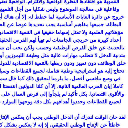
التنموية هو افتقادها النظرة الواقعية والالتزام. الواقعي
وفاعلية في معالجة الموضوع وليس شكليا من أجل التلميع ال
خروج عن دائرة الغايات الأساسية لما خطط له. إلا أن هناك أ
البطالة، جميعها مفاهيم أساسية يجب تحديدها عوضا عن الح
مؤهلاتهم العلمية ولا تمثل إسهاما حقيقيا في التنمية الاقتص
أعداد كبيرة من خريجي الجامعات لم تهيأ لهم الفرص الحقيقي
بالحديث عن خلق الفرص الوظيفية وحسب ولكن يجب أن نسأل: م
متدنية الدخل لا تتطلب مهارات عالية مثل وظيفة الليموزين 
خلق الوظائف دون تمييز ودون ربطها بالتنمية الاقتصادية للدولة
نحتاج إليه هو استراتيجية وطنية شاملة لجميع القطاعات وسيا
في وضع تنافسي أفضل. ما يلزمنا لتحقيق ذلك كما قال سمو الأم
كاملا إبان الحرب العالمية الثانية، إلا أن كلتا الدولتين انت
والأقوى اقتصاديا. بكل تأكيد لم يلجأوا إلى فرض العمال على 
لجميع القطاعات وحددوا أهدافهم بكل دقة ووجهوا الموارد ن
لقد حان الوقت لندرك أن الدخل الوطني يجب أن يعكس الإنتاج ا
خاطئاً عن الإنتاج الوطني الحقيقي، إذ إنه لا يعكس بشكل ك