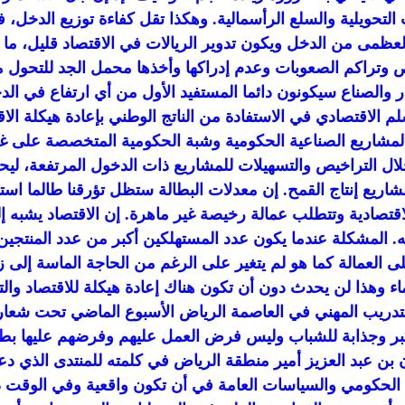
لتحويلية والسلع الرأسمالية. وهكذا تقل كفاءة توزيع الدخل،
عظمى من الدخل ويكون تدوير الريالات في الاقتصاد قليل، ما ي
 وتراكم الصعوبات وعدم إدراكها وأخذها محمل الجد للتحول م
والصناع سيكونون دائما المستفيد الأول من أي ارتفاع في الدخ
لم الاقتصادي في الاستفادة من الناتج الوطني بإعادة هيكلة ا
المشاريع الصناعية الحكومية وشبة الحكومية المتخصصة على غرا
 خلال التراخيص والتسهيلات للمشاريع ذات الدخول المرتفعة، ل
اريع إنتاج القمح. إن معدلات البطالة ستظل تؤرقنا طالما استم
لاقتصادية وتتطلب عمالة رخيصة غير ماهرة. إن الاقتصاد يشبه إلى
ئه. المشكلة عندما يكون عدد المستهلكين أكبر من عدد المنتج
ى العمالة كما هو لم يتغير على الرغم من الحاجة الماسة إلى 
الماء وهذا لن يحدث دون أن تكون هناك إعادة هيكلة للاقتصاد و
ي والتدريب المهني في العاصمة الرياض الأسبوع الماضي تحت
ر وجذابة للشباب وليس فرض العمل عليهم وفرضهم عليها بطر
ن عبد العزيز أمير منطقة الرياض في كلمته للمنتدى الذي دعا
 الحكومي والسياسات العامة في أن تكون واقعية وفي الوقت ذات