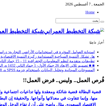
الجمعة , 7 أغسطس 2026
Home
شبكة التخطيط العم
أخبار عاجلة
استبانة العوامل المؤثرة في استخدامات الأراضي التجارية: دراسة
هل تشكل التنمية السياحية المستدامة ركيزة التنمية الاقتصادية 
تطبيقات متقدمة لنظم المعلومات الجغرافية 11 – 15 جماد الثاني 1432 ه، الموافق 14 – 18 مايو 2011 م
■ ■ تصميم ثلاثي الابعاد 26 جماد الأول- 1 جماد الثاني 1432 ه، الموافق 30 أبريل – 4 مايو 2011 م
المسوحات الميدانية وتحليل البيانات باستخدام حزمة SPSS ه، 28 ربيع الثاني إلى 2 جماد الأول / 2 – 6 ابريل 2011 م
فُرص العمل.. وليس.. فرض العمل!!
قضية البطالة قضية شائكة ومعقدة ولها تداعيات اجتماعية وا
منها، وإنما تتفاوت في معدلاتها وأنواعها. والحقيقة إن الب
الاقتصاد السعودي مثال واضح على أن ارتفاع الدخل الوط