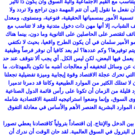
ناسب مع القيم الاجتماعية وآلية السوق وأن يكون ذا تأثير
نفعل ما نقول إلى أن تتم المهمة دون تراجع ولا تردد ولا
 تسمية الأمور بمسمياتها الحقيقية، فنوعية، ومستوى، ومعدل
الشباب، إلا أنها مهن ذات دخول متدنية وقد لا تتناسب مع
ائف لتقتصر على الحاصلين على الثانوية وما دون، بينما هناك
مو الأمير سلمان في أن يكون الطرح واقعيا، بحيث لا نكتفي
توفيرها؟ وكم عددها؟ لم يعد كافيا أن نوفر فرصاً وظيفية
يعمل فيها البعض، لكن ليس الكل. أي يجب ألا نتوقف عند حد
بحث عن وسائل لتخفيفه أو معالجات أشبه ما تكون بالمهدئات. ما
تي تحرك عجلة الاقتصاد وقوة إيجابية وميزة تفضيلية تجعلنا
 تمتلك الكثير من الموارد الطبيعية وكانتا قد دمرتا تدميرا
عقود قليلة من الزمان أن تكونا على رأس قائمة الدول الصناعية
ى السوق، وإنما وضعوا استراتيجيه للتنمية الاقتصادية شامله
الموارد البشرية العنصر الأهم والأساس في معادلة التفوق
لدخل والإنتاج. إن اقتصاداً بترولياً كاقتصادنا يعطي تصورا
يل البترول في السوق العالمية. لقد حان الوقت أن ندرك أن