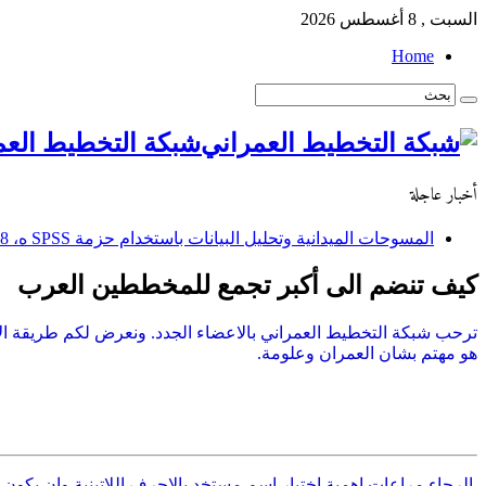
السبت , 8 أغسطس 2026
Home
شبكة التخطيط العم
أخبار عاجلة
المسوحات الميدانية وتحليل البيانات باستخدام حزمة SPSS ه، 28 ربيع الثاني إلى 2 جماد الأول / 2 – 6 ابريل 2011 م
استبانة العوامل المؤثرة في استخدامات الأراضي التجارية: دراسة
كيف تنضم الى أكبر تجمع للمخططين العرب
ترحب شبكة التخطيط العمراني بالاعضاء الجدد. ونعرض لكم طريقة الا
هو مهتم بشان العمران وعلومة.
الرجاء مراعات اهمية اختيار اسم مستخد بالاحرف اللاتينية وان يكون