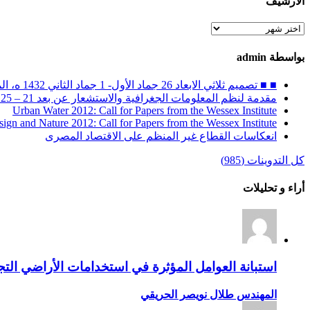
الأرشيف
الأرشيف
بواسطة admin
■ ■ تصميم ثلاثي الابعاد 26 جماد الأول- 1 جماد الثاني 1432 ه، الموافق 30 أبريل – 4 مايو 2011 م
مقدمة لنظم المعلومات الجغرافية والاستشعار عن بعد 21 – 25 ربيع الثاني 1432 ه / 26 – 30 مارس 2011 م
Urban Water 2012: Call for Papers from the Wessex Institute
sign and Nature 2012: Call for Papers from the Wessex Institute
انعكاسات القطاع غير المنظم على الاقتصاد المصرى
كل التدوينات (985)
أراء و تحليلات
استبانة العوامل المؤثرة في استخدامات الأراضي التجا
المهندس طلال نويصر الحريقي