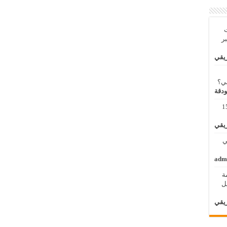
ت
بر
ريقي
بي؟
ودقة
مة لنظم المعلومات الجغرافية 11 – 15
ريقي
 الثاني
adm
ة
الأول / 2 – 6 ابريل
ريقي