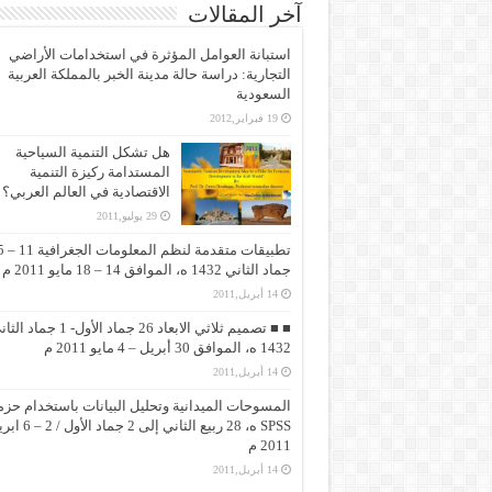
آخر المقالات
استبانة العوامل المؤثرة في استخدامات الأراضي
التجارية: دراسة حالة مدينة الخبر بالمملكة العربية
السعودية
19 فبراير,2012
هل تشكل التنمية السياحية
المستدامة ركيزة التنمية
الاقتصادية في العالم العربي؟
29 يوليو,2011
تطبيقات متقد
جماد الثاني 1432 ه، الموافق 14 – 18 مايو 2011 م
14 أبريل,2011
■ ■ تصميم ثلاثي الابعاد 26 جماد الأول- 1 جماد
1432 ه، الموافق 30 أبريل – 4 مايو 2011 م
14 أبريل,2011
المسوحات الميدانية وتحليل البيانات باستخدام حزم
SPSS ه، 28 ربيع الثاني إلى 2 جماد 
2011 م
14 أبريل,2011