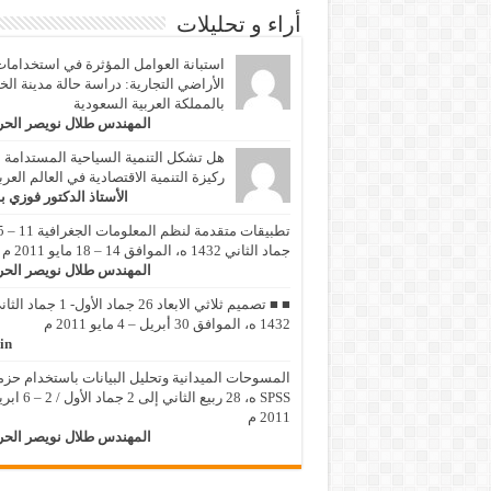
أراء و تحليلات
استبانة العوامل المؤثرة في استخداما
الأراضي التجارية: دراسة حالة مدينة الخ
بالمملكة العربية السعودية
المهندس طلال نويصر الح
هل تشكل التنمية السياحية المستدامة
ركيزة التنمية الاقتصادية في العالم العر
الأستاذ الدكتور فوزي ب
تطبيقات متقد
جماد الثاني 1432 ه، الموافق 14 – 18 مايو 2011 م
المهندس طلال نويصر الح
■ ■ تصميم ثلاثي الابعاد 26 جماد الأول- 1 جماد
1432 ه، الموافق 30 أبريل – 4 مايو 2011 م
in
المسوحات الميدانية وتحليل البيانات باستخدام حزم
SPSS ه، 28 ربيع الثاني إلى 2 جماد 
2011 م
المهندس طلال نويصر الح