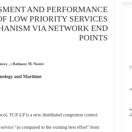
SMENT AND PERFORMANCE
F LOW PRIORITY SERVICES
HANISM VIA NETWORK END
POINTS
tawy ,
Bahnasy M. Nosier
2
مة لنظم المعلومات الجغرافية 11 – 15
nology and Maritime
 الثاني
ة
الأول / 2 – 6 ابريل
col, TCP-LP is a new distributed congestion control
ervice “as compared to the existing best effort” from