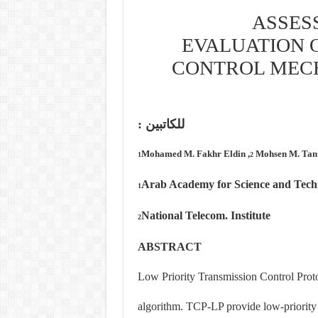
ASSES
EVALUATION O
CONTROL MEC
للكاتبين :
Mohamed M. Fakhr Eldin ,
Mohsen M. Tan
1
2
Arab Academy for Science and Tech
1
National Telecom. Institute
2
ABSTRACT
Low Priority Transmission Control Proto
algorithm. TCP-LP provide low-priority s