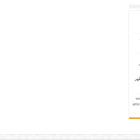
ظهر
we
arti