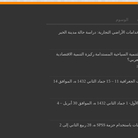
الوسوم
دامات الأراضي التجارية: دراسة حالة مدينة الخبر
مية السياحية المستدامة ركيزة التنمية الاقتصادية
لعربي؟
تطبيقات متقدمة لنظم المعلومات الجغرافية 11 – 15 جماد الثاني 1432 ه، الموافق 14
■ ■ تصميم ثلاثي الابعاد 26 جماد الأول- 1 جماد الثاني 1432 ه، الموافق 30 أبريل – 4
المسوحات الميدانية وتحليل البيانات باستخدام حزمة SPSS ه، 28 ربيع الثاني إلى 2