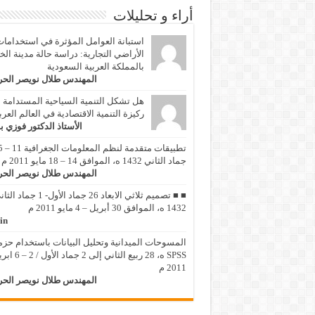
أراء و تحليلات
استبانة العوامل المؤثرة في استخداما
الأراضي التجارية: دراسة حالة مدينة الخ
بالمملكة العربية السعودية
المهندس طلال نويصر الح
هل تشكل التنمية السياحية المستدامة
ركيزة التنمية الاقتصادية في العالم العر
الأستاذ الدكتور فوزي ب
تطبيقات متقد
جماد الثاني 1432 ه، الموافق 14 – 18 مايو 2011 م
المهندس طلال نويصر الح
■ ■ تصميم ثلاثي الابعاد 26 جماد الأول- 1 جماد
1432 ه، الموافق 30 أبريل – 4 مايو 2011 م
in
المسوحات الميدانية وتحليل البيانات باستخدام حزم
SPSS ه، 28 ربيع الثاني إلى 2 جماد 
2011 م
المهندس طلال نويصر الح