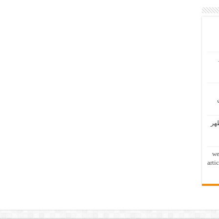
ظهر
we
arti