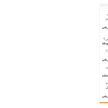
ت
بر
ريقي
بي؟
ودقة
مة لنظم المعلومات الجغرافية 11 – 15
ريقي
 الثاني
adm
ة
الأول / 2 – 6 ابريل
ريقي