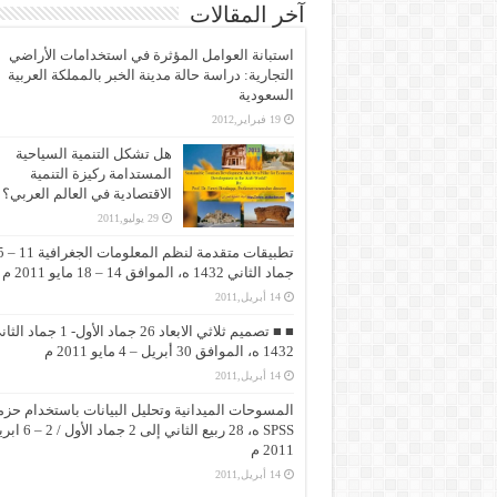
آخر المقالات
استبانة العوامل المؤثرة في استخدامات الأراضي
التجارية: دراسة حالة مدينة الخبر بالمملكة العربية
السعودية
19 فبراير,2012
هل تشكل التنمية السياحية
المستدامة ركيزة التنمية
الاقتصادية في العالم العربي؟
29 يوليو,2011
تطبيقات متقد
جماد الثاني 1432 ه، الموافق 14 – 18 مايو 2011 م
14 أبريل,2011
■ ■ تصميم ثلاثي الابعاد 26 جماد الأول- 1 جماد
1432 ه، الموافق 30 أبريل – 4 مايو 2011 م
14 أبريل,2011
المسوحات الميدانية وتحليل البيانات باستخدام حزم
SPSS ه، 28 ربيع الثاني إلى 2 جماد 
2011 م
14 أبريل,2011