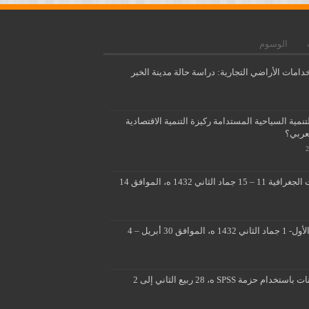
الوسوم
دامات الأراضي التجارية: دراسة حالة مدينة الخبر
مية السياحية المستدامة ركيزة التنمية الاقتصادية
لعربي؟
تطبيقات متقدمة لنظم المعلومات الجغرافية 11 – 15 جماد الثاني 1432 ه، الموافق 14
■ ■ تصميم ثلاثي الابعاد 26 جماد الأول- 1 جماد الثاني 1432 ه، الموافق 30 أبريل – 4
المسوحات الميدانية وتحليل البيانات باستخدام حزمة SPSS ه، 28 ربيع الثاني إلى 2